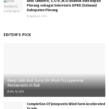
Andi Tambero, S.STP.,M.Si dilantik oleh Bupati
Pinrang sebagai Sekretaris DPRD (Sekwan)
Kabupaten Pinrang
Agustus 2, 2026
EDITOR'S PICK
Keep Calm And Curry On: Must-Try Japanese
Restaurants in Bali
Mei 16, 2026
Completion Of Jeneponto Wind Farm Accelerated
To July