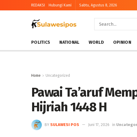
REDAKSI
Hubungi Kami
Sabtu, Agustus 8, 2026
POLITICS
NATIONAL
WORLD
OPINION
Home
Uncategorized
Pawai Ta’aruf Memp
Hijriah 1448 H
BY
SULAWESI POS
Juni 17, 2026
in
Uncategor