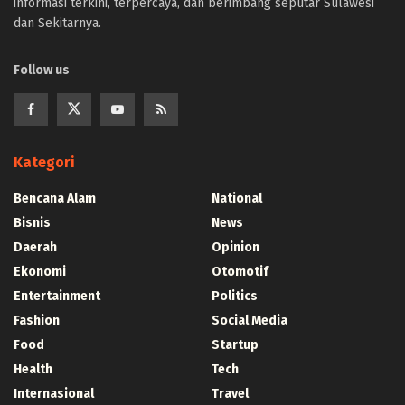
informasi terkini, terpercaya, dan berimbang seputar Sulawesi
dan Sekitarnya.
Follow us
Kategori
Bencana Alam
National
Bisnis
News
Daerah
Opinion
Ekonomi
Otomotif
Entertainment
Politics
Fashion
Social Media
Food
Startup
Health
Tech
Internasional
Travel